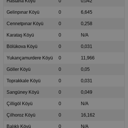
Hastarla Köyü
0
0,042
Gelinpınar Köyü
0
6,645
Cennetpınar Köyü
0
0,258
Karataş Köyü
0
N/A
Bölükova Köyü
0
0,031
Yukarıçamurdere Köyü
0
11,966
Göller Köyü
0
0,05
Toprakkale Köyü
0
0,031
Sarıgüney Köyü
0
0,049
Çilligöl Köyü
0
N/A
Çilhoroz Köyü
0
16,162
Balıklı Köyü
0
N/A