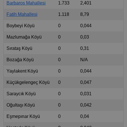
Barbaros Mahallesi
1.733
2,401
Fatih Mahallesi
1.118
8,79
Boybeyi Köyü
0
0,044
Mazlumağa Köyü
0
0,03
Sırataş Köyü
0
0,31
Bozağa Köyü
0
N/A
Yaylakent Köyü
0
0,044
Küçükgelengeç Köyü
0
0,047
Saraycık Köyü
0
0,031
Oğultaşı Köyü
0
0,042
Eşmepınar Köyü
0
0,04