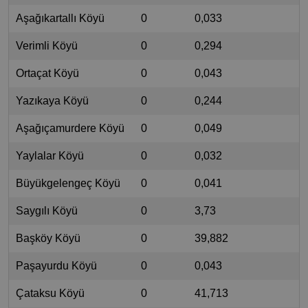
Aşağıkartallı Köyü
0
0,033
Verimli Köyü
0
0,294
Ortaçat Köyü
0
0,043
Yazıkaya Köyü
0
0,244
Aşağıçamurdere Köyü
0
0,049
Yaylalar Köyü
0
0,032
Büyükgelengeç Köyü
0
0,041
Saygılı Köyü
0
3,73
Başköy Köyü
0
39,882
Paşayurdu Köyü
0
0,043
Çataksu Köyü
0
41,713