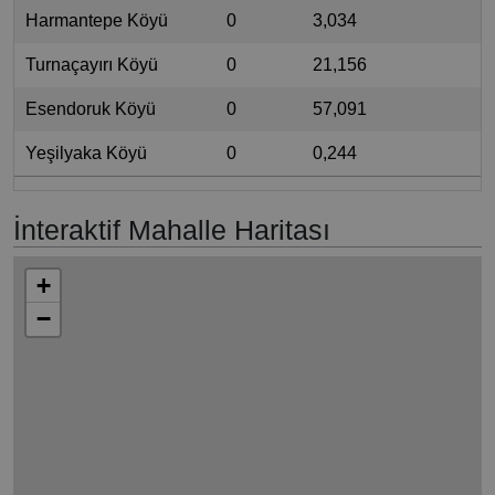
Harmantepe Köyü
0
3,034
Turnaçayırı Köyü
0
21,156
Esendoruk Köyü
0
57,091
Yeşilyaka Köyü
0
0,244
İnteraktif Mahalle Haritası
+
−