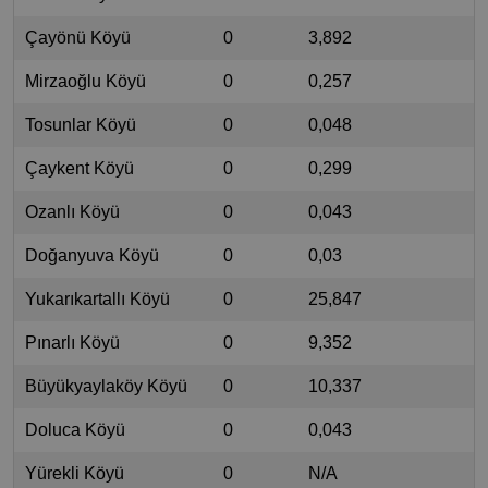
Çayönü Köyü
0
3,892
Mirzaoğlu Köyü
0
0,257
Tosunlar Köyü
0
0,048
Çaykent Köyü
0
0,299
Ozanlı Köyü
0
0,043
Doğanyuva Köyü
0
0,03
Yukarıkartallı Köyü
0
25,847
Pınarlı Köyü
0
9,352
Büyükyaylaköy Köyü
0
10,337
Doluca Köyü
0
0,043
Yürekli Köyü
0
N/A