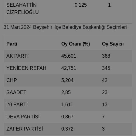
SELAHATTİN
0,125
1
CİZRELİOĞLU
31 Mart 2024 Beyşehir İlçe Belediye Başkanlığı Seçimleri
Parti
Oy Oranı (%)
Oy Sayısı
AK PARTİ
45,601
368
YENİDEN REFAH
42,751
345
CHP
5,204
42
SAADET
2,85
23
İYİ PARTİ
1,611
13
DEVA PARTİSİ
0,867
7
ZAFER PARTİSİ
0,372
3