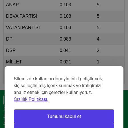
ANAP
0,103
5
DEVA PARTİSİ
0,103
5
VATAN PARTİSİ
0,103
5
DP
0,083
4
DSP
0,041
2
MİLLET
0,021
1
ADP
0,021
1
Sitemizde kullanıcı deneyiminizi geliştirmek,
kişiselleştirilmiş içerik sunmak ve trafiğimizi
analiz etmek için çerezler kullanıyoruz.
Gizlilik Politikası.
🌍 Başka bir dil
Gizlilik Politikası
Tümünü kabul et
Hizmet Şartları
Künye