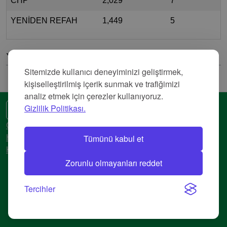
CHP
2,029
7
YENİDEN REFAH
1,449
5
Yorumlar
Sitemizde kullanıcı deneyiminizi geliştirmek,
kişiselleştirilmiş içerik sunmak ve trafiğimizi
analiz etmek için çerezler kullanıyoruz.
Gizlilik Politikası.
🌍 Başka bir dil
Gizlilik Politikası
Tümünü kabul et
Hizmet Şartları
Künye
Zorunlu olmayanları reddet
© 2018-2026 AtlasBig.com
Tercihler