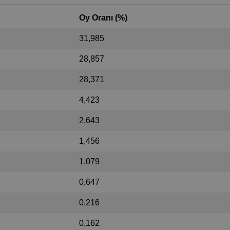
Oy Oranı (%)
31,985
28,857
28,371
4,423
2,643
1,456
1,079
0,647
0,216
0,162