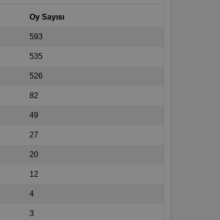
Oy Sayısı
593
535
526
82
49
27
20
12
4
3