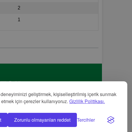
2
1
lilik Politikası
met Şartları
 deneyiminizi geliştirmek, kişiselleştirilmiş içerik sunmak
nye
z etmek için çerezler kullanıyoruz.
Gizlilik Politikası.
t
Zorunlu olmayanları reddet
Tercihler