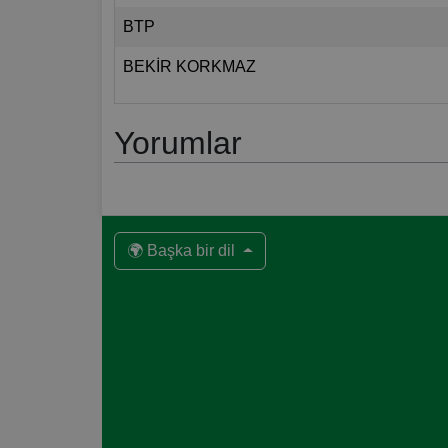
BTP
BEKİR KORKMAZ
Yorumlar
🌍 Başka bir dil