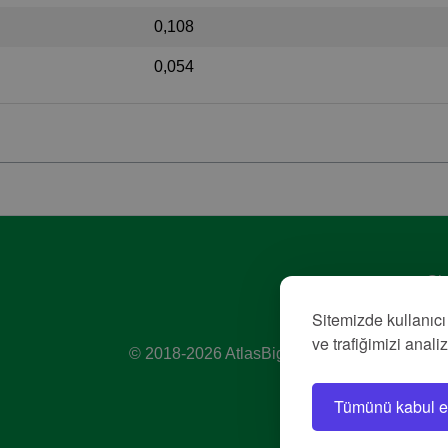
0,108
0,054
Giz
Hiz
Sitemizde kullanıcı
Kü
ve trafiğimizi anali
© 2018-2026 AtlasBig.com
Tümünü kabul e