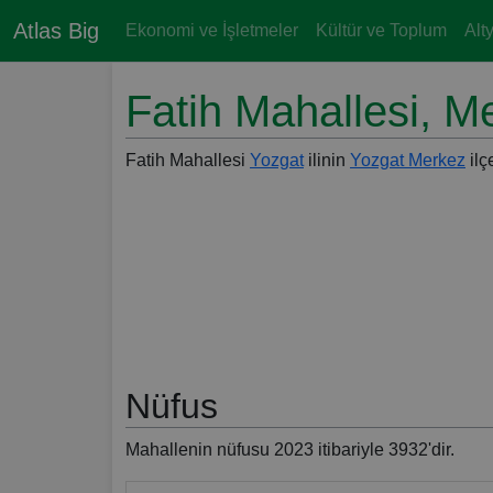
Atlas Big
Ekonomi ve İşletmeler
Kültür ve Toplum
Alt
Fatih Mahallesi, M
Fatih Mahallesi
Yozgat
ilinin
Yozgat Merkez
ilç
Nüfus
Mahallenin nüfusu 2023 itibariyle 3932'dir.