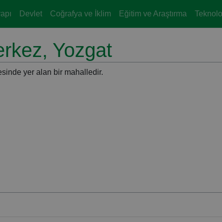
yapı
Devlet
Coğrafya ve İklim
Eğitim ve Araştırma
Teknoloj
erkez, Yozgat
esinde yer alan bir mahalledir.