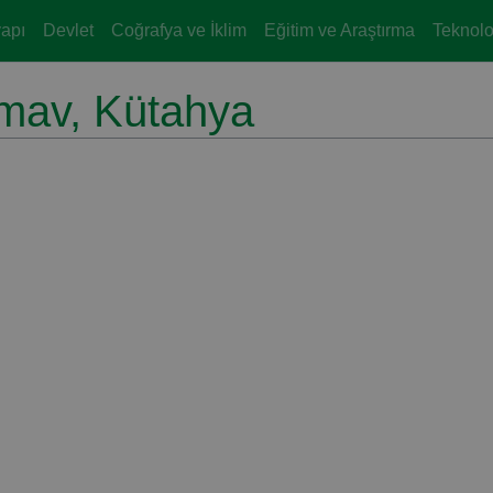
yapı
Devlet
Coğrafya ve İklim
Eğitim ve Araştırma
Teknoloj
imav, Kütahya