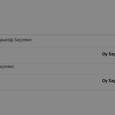
kanlığı Seçimleri
Oy Say
eçimleri
Oy Say