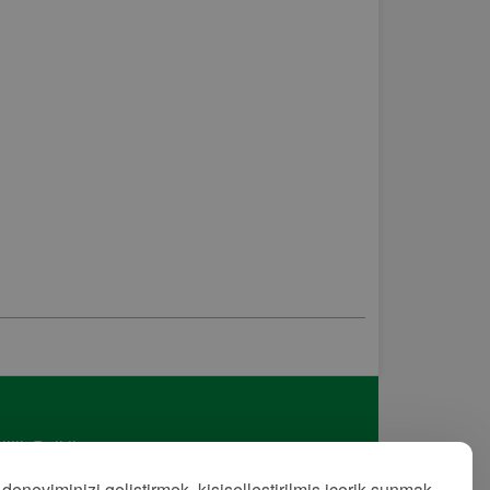
lilik Politikası
met Şartları
 deneyiminizi geliştirmek, kişiselleştirilmiş içerik sunmak