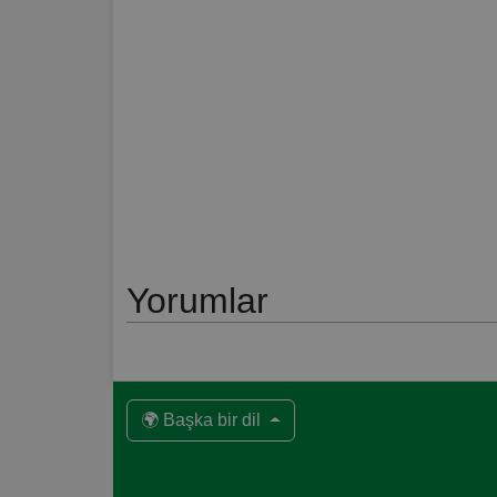
Yorumlar
🌍 Başka bir dil