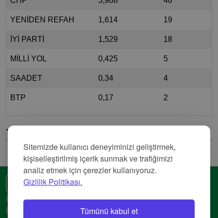
CHP
3,908
46
YENİDEN REFAH
1,614
19
İYİ PARTİ
1,529
18
MİLLİ YOL
0,425
5
SAADET
0,34
4
BTP
0,17
2
Yorumlar
Sitemizde kullanıcı deneyiminizi geliştirmek,
kişiselleştirilmiş içerik sunmak ve trafiğimizi
analiz etmek için çerezler kullanıyoruz.
Gizlilik Politikası.
🌍 Başka bir dil
Gizlilik Politikası
Tümünü kabul et
Hizmet Şartları