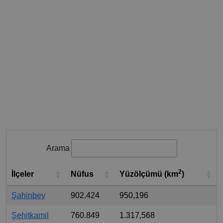
Arama
2
İlçeler
Nüfus
Yüzölçümü (km
)
Şahinbey
902.424
950,196
Şehitkamil
760.849
1.317,568