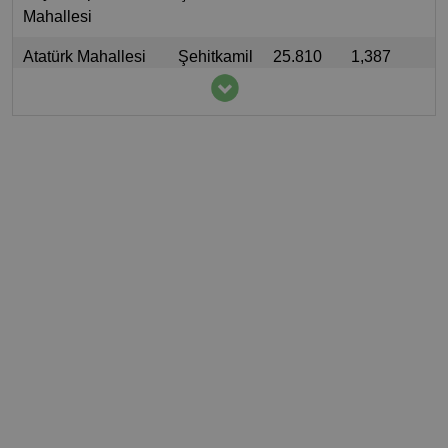
Mahallesi
Atatürk Mahallesi
Şehitkamil
25.810
1,387
Akkent Mahallesi
Şahinbey
25.711
1,964
Vatan Mahallesi
Şahinbey
24.730
0,78
İstiklal Mahallesi
Şahinbey
23.228
0,655
Mevlana Mahallesi
Şehitkamil
19.812
0,412
Konak Mahallesi
Şahinbey
19.739
0,655
Bülbülzade
Şahinbey
19.685
1,819
Mahallesi
Selimiye Mahallesi
Şehitkamil
18.938
0,434
Zeytinli Mahallesi
Şehitkamil
17.954
1,319
Serinevler
Şahinbey
17.475
0,308