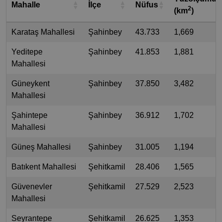
Mahalle
İlçe
Nüfus
2
(km
)
Karataş Mahallesi
Şahinbey
43.733
1,669
Yeditepe
Şahinbey
41.853
1,881
Mahallesi
Güneykent
Şahinbey
37.850
3,482
Mahallesi
Şahintepe
Şahinbey
36.912
1,702
Mahallesi
Güneş Mahallesi
Şahinbey
31.005
1,194
Batıkent Mahallesi
Şehitkamil
28.406
1,565
Güvenevler
Şehitkamil
27.529
2,523
Mahallesi
Seyrantepe
Şehitkamil
26.625
1,353