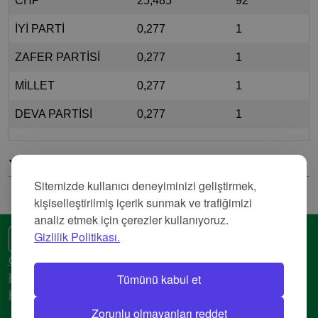
CHP
25,485
92
İYİ PARTİ
0,277
1
ZAFER PARTİSİ
0,277
1
MİLLET
0,277
1
DEVA PARTİSİ
0,277
1
Yorumlar
Sitemizde kullanıcı deneyiminizi geliştirmek,
kişiselleştirilmiş içerik sunmak ve trafiğimizi
analiz etmek için çerezler kullanıyoruz.
Gizlilik Politikası.
🌍 Başka bir dil
Gizlilik Politikası
Tümünü kabul et
Hizmet Şartları
Künye
Zorunlu olmayanları reddet
© 2018-2026 AtlasBig.com