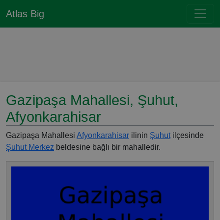
Atlas Big
Gazipaşa Mahallesi, Şuhut,
Afyonkarahisar
Gazipaşa Mahallesi
Afyonkarahisar
ilinin
Şuhut
ilçesinde
Şuhut Merkez
beldesine bağlı bir mahalledir.