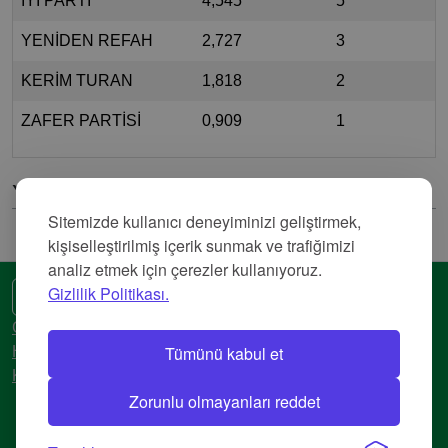
İYİ PARTİ
4,545
5
YENİDEN REFAH
2,727
3
KERİM TURAN
1,818
2
ZAFER PARTİSİ
0,909
1
Yorumlar
Sitemizde kullanıcı deneyiminizi geliştirmek,
kişiselleştirilmiş içerik sunmak ve trafiğimizi
analiz etmek için çerezler kullanıyoruz.
Gizlilik Politikası.
🌍 Başka bir dil
Gizlilik Politikası
Tümünü kabul et
Hizmet Şartları
Künye
Zorunlu olmayanları reddet
© 2018-2026 AtlasBig.com