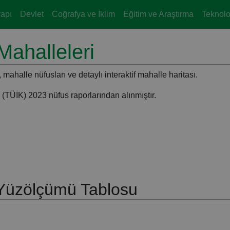
yapı
Devlet
Coğrafya ve İklim
Eğitim ve Araştırma
Teknoloj
Mahalleleri
, mahalle nüfusları ve detaylı interaktif mahalle haritası.
 (TÜİK) 2023 nüfus raporlarından alınmıştır.
 Yüzölçümü Tablosu