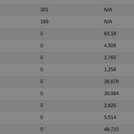
301
N/A
189
N/A
0
63,18
0
4,508
0
2,765
0
1,258
0
36,678
0
30,984
0
2,826
0
5,514
0
48,722