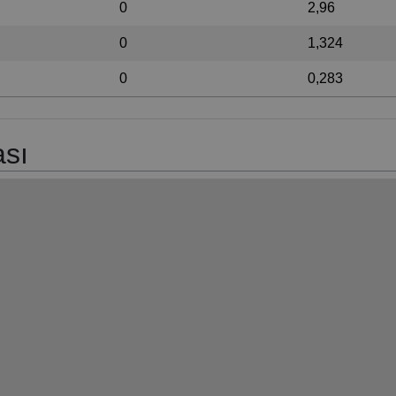
0
2,96
0
1,324
0
0,283
ası