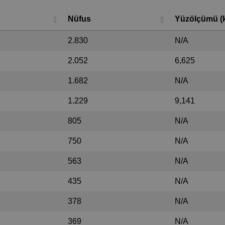
Nüfus
Yüzölçümü (
2.830
N/A
2.052
6,625
1.682
N/A
1.229
9,141
805
N/A
750
N/A
563
N/A
435
N/A
378
N/A
369
N/A