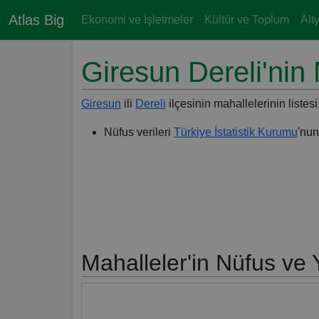
Atlas Big
Ekonomi ve İşletmeler
Kültür ve Toplum
Alt
Giresun Dereli'nin 
Giresun
ili
Dereli
ilçesinin mahallelerinin listesi
Nüfus verileri
Türkiye İstatistik Kurumu
'nun
Mahalleler'in Nüfus ve