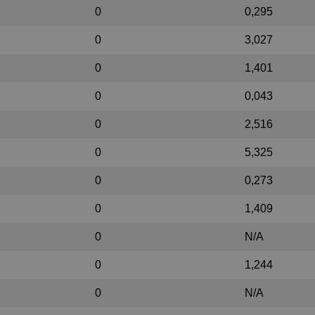
0
0,295
0
3,027
0
1,401
0
0,043
0
2,516
0
5,325
0
0,273
0
1,409
0
N/A
0
1,244
0
N/A