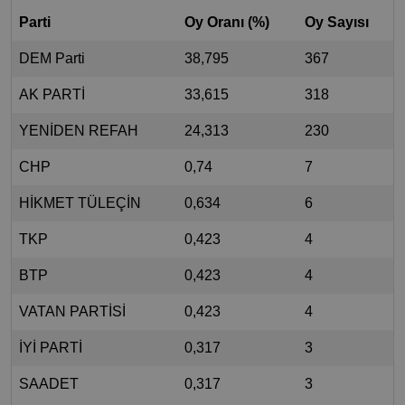
Parti
Oy Oranı (%)
Oy Sayısı
DEM Parti
38,795
367
AK PARTİ
33,615
318
YENİDEN REFAH
24,313
230
CHP
0,74
7
HİKMET TÜLEÇİN
0,634
6
TKP
0,423
4
BTP
0,423
4
VATAN PARTİSİ
0,423
4
İYİ PARTİ
0,317
3
SAADET
0,317
3