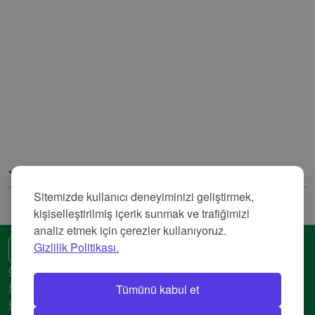
Yorumlar
Sitemizde kullanıcı deneyiminizi geliştirmek,
kişiselleştirilmiş içerik sunmak ve trafiğimizi
analiz etmek için çerezler kullanıyoruz.
Gizlilik Politikası.
🌍 Başka bir dil
Gizlilik Politikası
Tümünü kabul et
Hizmet Şartları
Künye