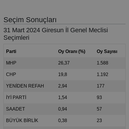
Seçim Sonuçları
31 Mart 2024 Giresun İl Genel Meclisi
Seçimleri
Parti
Oy Oranı (%)
Oy Sayısı
MHP
26,37
1.588
CHP
19,8
1.192
YENİDEN REFAH
2,94
177
İYİ PARTİ
1,54
93
SAADET
0,94
57
BÜYÜK BİRLİK
0,38
23