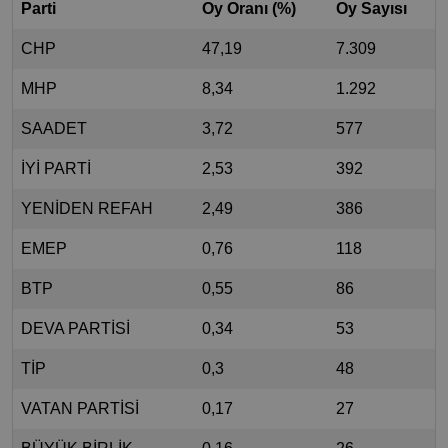
Parti
Oy Oranı (%)
Oy Sayısı
CHP
47,19
7.309
MHP
8,34
1.292
SAADET
3,72
577
İYİ PARTİ
2,53
392
YENİDEN REFAH
2,49
386
EMEP
0,76
118
BTP
0,55
86
DEVA PARTİSİ
0,34
53
TİP
0,3
48
VATAN PARTİSİ
0,17
27