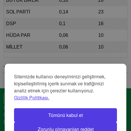
BÜYÜK BİRLİK
0,16
26
SOL PARTİ
0,14
23
DSP
0,1
16
HÜDA PAR
0,06
10
MİLLET
0,06
10
Yorumlar
Sitemizde kullanıcı deneyiminizi geliştirmek,
kişiselleştirilmiş içerik sunmak ve trafiğimizi
analiz etmek için çerezler kullanıyoruz.
Gizlilik Politikası.
🌍 Başka bir dil
Gizlilik Politikası
Tümünü kabul et
Hizmet Şartları
Künye
Zorunlu olmayanları reddet
© 2018-2026 AtlasBig.com