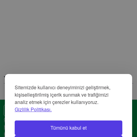
Yorumlar
Sitemizde kullanıcı deneyiminizi geliştirmek,
kişiselleştirilmiş içerik sunmak ve trafiğimizi
analiz etmek için çerezler kullanıyoruz.
Gizlilik Politikası.
🌍 Başka bir dil
Gizlilik Politikası
Tümünü kabul et
Hizmet Şartları
Künye