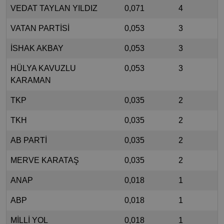
VEDAT TAYLAN YILDIZ
0,071
4
VATAN PARTİSİ
0,053
3
İSHAK AKBAY
0,053
3
HÜLYA KAVUZLU
0,053
3
KARAMAN
TKP
0,035
2
TKH
0,035
2
AB PARTİ
0,035
2
MERVE KARATAŞ
0,035
2
ANAP
0,018
1
ABP
0,018
1
MİLLİ YOL
0,018
1