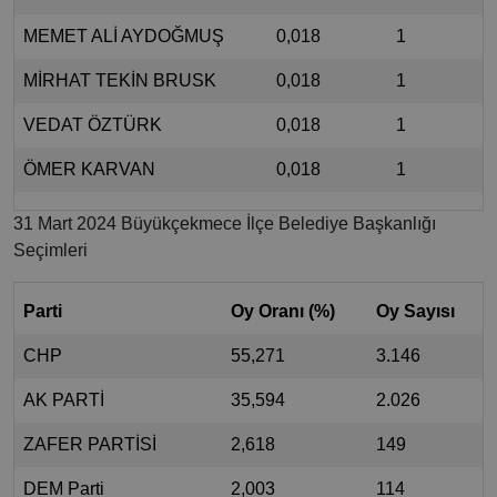
MEMET ALİ AYDOĞMUŞ
0,018
1
MİRHAT TEKİN BRUSK
0,018
1
VEDAT ÖZTÜRK
0,018
1
ÖMER KARVAN
0,018
1
31 Mart 2024 Büyükçekmece İlçe Belediye Başkanlığı
Seçimleri
Parti
Oy Oranı (%)
Oy Sayısı
CHP
55,271
3.146
AK PARTİ
35,594
2.026
ZAFER PARTİSİ
2,618
149
DEM Parti
2,003
114