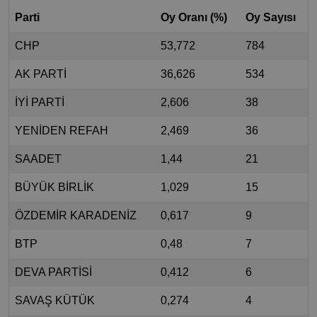
Parti
Oy Oranı (%)
Oy Sayısı
CHP
53,772
784
AK PARTİ
36,626
534
İYİ PARTİ
2,606
38
YENİDEN REFAH
2,469
36
SAADET
1,44
21
BÜYÜK BİRLİK
1,029
15
ÖZDEMİR KARADENİZ
0,617
9
BTP
0,48
7
DEVA PARTİSİ
0,412
6
SAVAŞ KÜTÜK
0,274
4