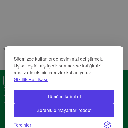
Yorumlar
Sitemizde kullanıcı deneyiminizi geliştirmek,
kişiselleştirilmiş içerik sunmak ve trafiğimizi
analiz etmek için çerezler kullanıyoruz.
Gizlilik Politikası.
🌍 Başka bir dil
Gizlilik Politikası
Tümünü kabul et
Hizmet Şartları
Künye
Zorunlu olmayanları reddet
© 2018-2026 AtlasBig.com
Tercihler