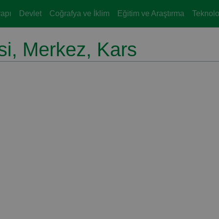
yapı
Devlet
Coğrafya ve İklim
Eğitim ve Araştırma
Teknoloj
si, Merkez, Kars