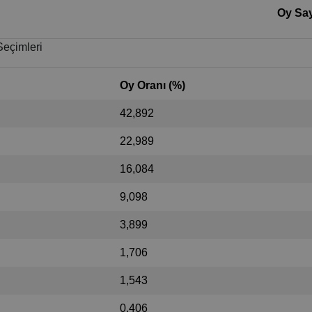
Oy Say
Seçimleri
Oy Oranı (%)
42,892
22,989
16,084
9,098
3,899
1,706
1,543
0,406