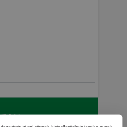
lilik Politikası
met Şartları
 deneyiminizi geliştirmek, kişiselleştirilmiş içerik sunmak