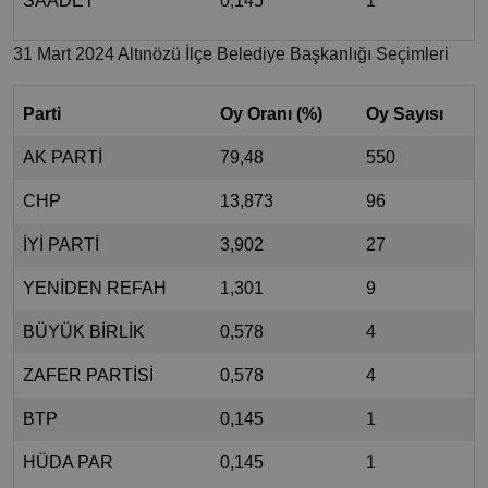
SAADET
0,145
1
31 Mart 2024 Altınözü İlçe Belediye Başkanlığı Seçimleri
Parti
Oy Oranı (%)
Oy Sayısı
AK PARTİ
79,48
550
CHP
13,873
96
İYİ PARTİ
3,902
27
YENİDEN REFAH
1,301
9
BÜYÜK BİRLİK
0,578
4
ZAFER PARTİSİ
0,578
4
BTP
0,145
1
HÜDA PAR
0,145
1