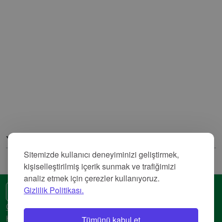
Yorumlar
Sitemizde kullanıcı deneyiminizi geliştirmek,
kişiselleştirilmiş içerik sunmak ve trafiğimizi
analiz etmek için çerezler kullanıyoruz.
Gizlilik Politikası.
🌍 Başka bir dil
Gizlilik Politikası
Tümünü kabul et
Hizmet Şartları