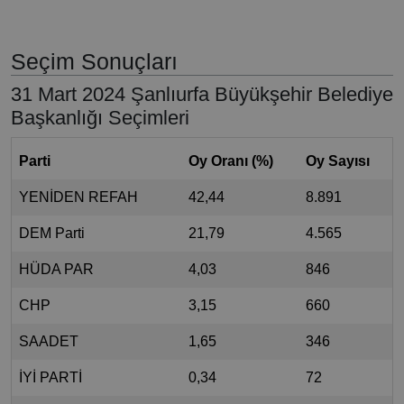
Seçim Sonuçları
31 Mart 2024 Şanlıurfa Büyükşehir Belediye
Başkanlığı Seçimleri
Parti
Oy Oranı (%)
Oy Sayısı
YENİDEN REFAH
42,44
8.891
DEM Parti
21,79
4.565
HÜDA PAR
4,03
846
CHP
3,15
660
SAADET
1,65
346
İYİ PARTİ
0,34
72