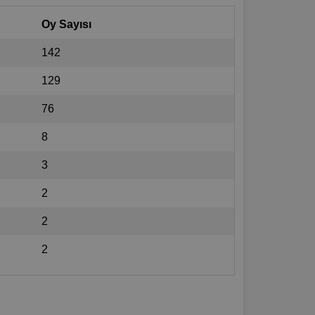
Oy Sayısı
142
129
76
8
3
2
2
2