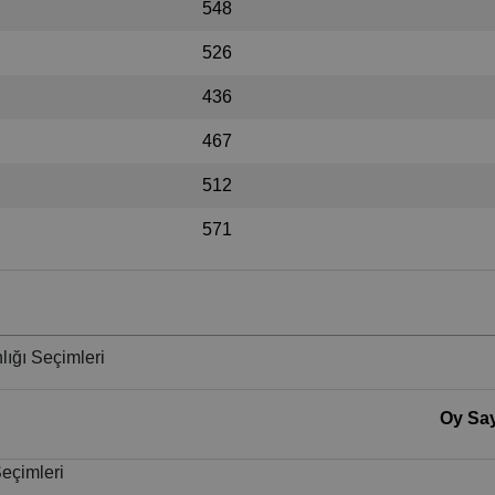
548
526
436
467
512
571
lığı Seçimleri
Oy Say
Seçimleri