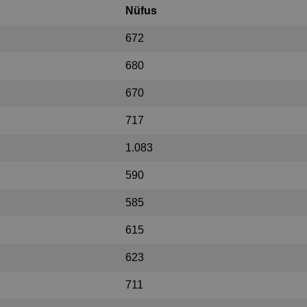
Nüfus
672
680
670
717
1.083
590
585
615
623
711