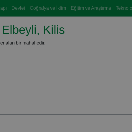
yapı
Devlet
Coğrafya ve İklim
Eğitim ve Araştırma
Teknoloj
Elbeyli, Kilis
er alan bir mahalledir.