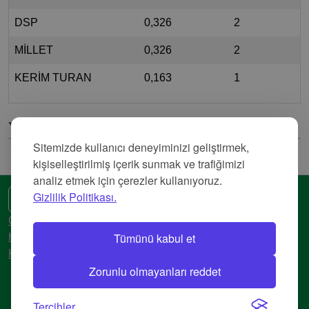
DSP
0,326
2
MİLLET
0,326
2
KERİM TURAN
0,163
1
Yorumlar
Sitemizde kullanıcı deneyiminizi geliştirmek,
kişiselleştirilmiş içerik sunmak ve trafiğimizi
analiz etmek için çerezler kullanıyoruz.
Gizlilik Politikası.
🌍 Başka bir dil
Gizlilik Politikası
Tümünü kabul et
Hizmet Şartları
Künye
Zorunlu olmayanları reddet
© 2018-2026 AtlasBig.com
Tercihler