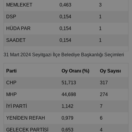
MEMLEKET
0,463
3
DSP
0,154
1
HÜDA PAR
0,154
1
SAADET
0,154
1
31 Mart 2024 Seyitgazi İlçe Belediye Başkanlığı Seçimleri
Parti
Oy Oranı (%)
Oy Sayısı
CHP
51,713
317
MHP
44,698
274
İYİ PARTİ
1,142
7
YENİDEN REFAH
0,979
6
GELECEK PARTİSİ
0,653
4