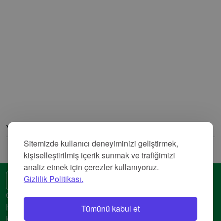
Yorumlar
Sitemizde kullanıcı deneyiminizi geliştirmek,
kişiselleştirilmiş içerik sunmak ve trafiğimizi
analiz etmek için çerezler kullanıyoruz.
Gizlilik Politikası.
🌍 Başka bir dil
Gizlilik Politikası
Tümünü kabul et
Hizmet Şartları
Künye