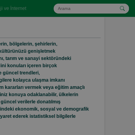
i ve İnternet
n, bölgelerin, şehirlerin,
el kültürünüzü genişletmek
nı, tarım ve sanayi sektöründeki
dini konuları içeren birçok
ve güncel trendleri,
ilgilere kolayca ulaşma imkanı
rım kararları vermek veya eğitim amaçlı
iniz konuya odaklanabilir, ülkelerin
ve güncel verilerle donatılmış
nelindeki ekonomik, sosyal ve demografik
ret ederek istatistiksel bilgilerle