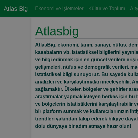
Atlas Big
Ekonomi ve İşletmeler
Kültür ve Toplum
Alt
Atlasbig
AtlasBig, ekonomi, tarım, sanayi, nüfus, demo
kasabaların vb. istatistiksel bilgilerini yayı
ve bilgi edinmek için en güncel verilere eri
gelişmeleri, nüfus ve demografik verileri, made
istatistiksel bilgi sunuyoruz. Bu sayede kullanı
analizleri ve karşılaştırmaları inceleyebilir.
sağlamaktır. Ülkeler, bölgeler ve şehirler ar
araştırmalar yapmak isteyen herkes için bu bil
ve bölgelerin istatistiklerini karşılaştırabilir
bir platform sunmak ve kullanıcılarımızın ih
trendleri yakından takip ederek bilgiye dayalı
dolu dünyaya bir adım atmaya hazır olun!