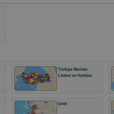
otomotiv sektöründeki
trendleri keşfedin.
ı
Türkiye İllerinin
Listesi ve Haritası
İzmir