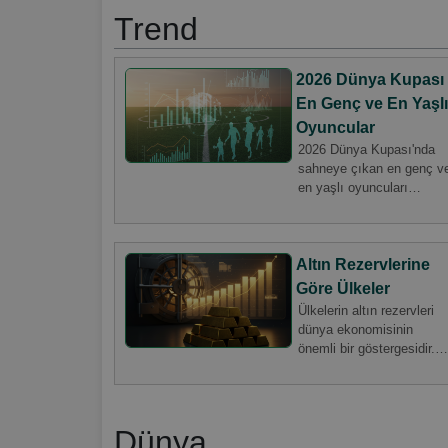
Trend
2026 Dünya Kupası
En Genç ve En Yaşlı
Oyuncular
2026 Dünya Kupası'nda
sahneye çıkan en genç v
en yaşlı oyuncuları
keşfedin. Oyuncuların ya
verilerini listeler ve analiz
eden grafikler ile bu
Altın Rezervlerine
turnuvada kimlerin öne
çıktığını öğrenin.
Göre Ülkeler
Ülkelerin altın rezervleri
dünya ekonomisinin
önemli bir göstergesidir.
Altın rezervleri hangi
ülkelerde en yüksek? En
güncel verilere göre
ülkelerin altın birikimini
Dünya
keşfedin.