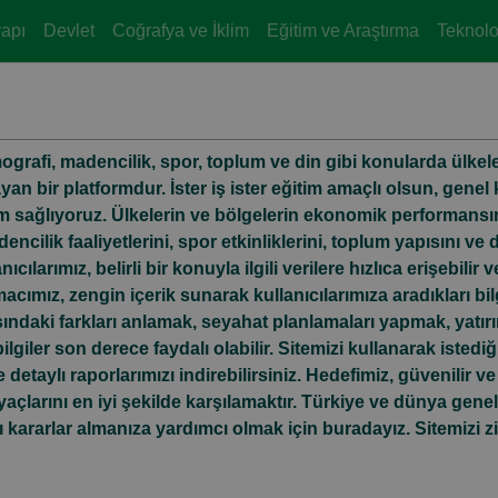
yapı
Devlet
Coğrafya ve İklim
Eğitim ve Araştırma
Teknoloj
grafi, madencilik, spor, toplum ve din gibi konularda ülkeleri
nlayan bir platformdur. İster iş ister eğitim amaçlı olsun, gen
şim sağlıyoruz. Ülkelerin ve bölgelerin ekonomik performansı
ncilik faaliyetlerini, spor etkinliklerini, toplum yapısını ve 
cılarımız, belirli bir konuyla ilgili verilere hızlıca erişebilir 
 Amacımız, zengin içerik sunarak kullanıcılarımıza aradıkları b
asındaki farkları anlamak, seyahat planlamaları yapmak, yatı
giler son derece faydalı olabilir. Sitemizi kullanarak istediğ
 ve detaylı raporlarımızı indirebilirsiniz. Hedefimiz, güvenilir 
tiyaçlarını en iyi şekilde karşılamaktır. Türkiye ve dünya ge
 kararlar almanıza yardımcı olmak için buradayız. Sitemizi ziya