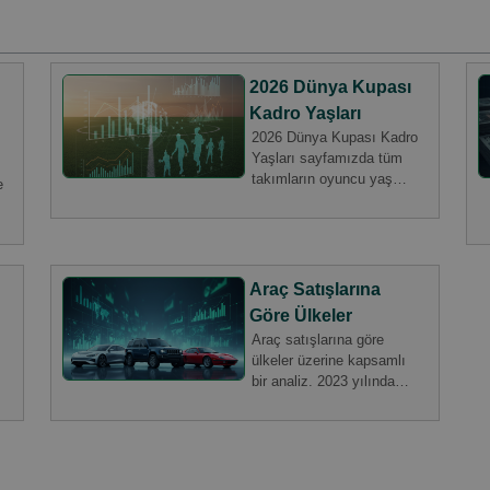
2026 Dünya Kupası
Kadro Yaşları
2026 Dünya Kupası Kadro
Yaşları sayfamızda tüm
takımların oyuncu yaş
e
ortalamalarını ve detaylı
analizlerini keşfedin. Genç
ş
yetenekler ve tecrübeli
oyuncuların sahadaki
yerini öğrenmek için
Araç Satışlarına
hemen ziyaret edin!
Göre Ülkeler
Araç satışlarına göre
ülkeler üzerine kapsamlı
bir analiz. 2023 yılında
otomobil pazarındaki en
güncel satış verileri ile
hangi ülkenin önde
olduğunu öğrenin. Detaylı
grafikler ve analizlerle