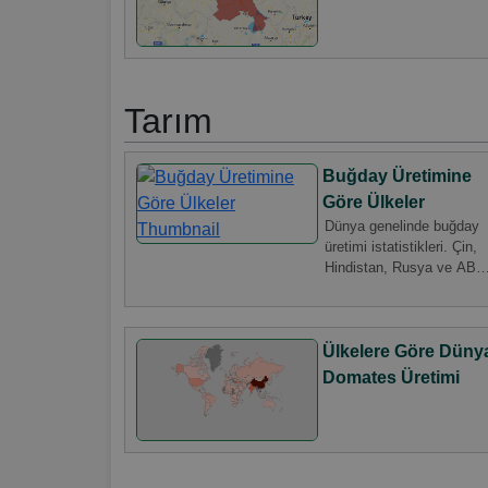
Tarım
Buğday Üretimine
Göre Ülkeler
Dünya genelinde buğday
üretimi istatistikleri. Çin,
Hindistan, Rusya ve ABD
gibi önde gelen ülkeler ve
Türkiye'nin buğday üretim
rakamları. FAO 2023
Ülkelere Göre Düny
verilerine göre küresel
buğday üretimi analizi.
Domates Üretimi