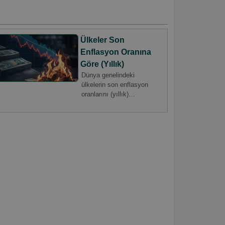
Ülkeler Son
Enflasyon Oranına
Göre (Yıllık)
Dünya genelindeki
ülkelerin son enflasyon
oranlarını (yıllık)
karşılaştırın. Enflasyon,
yaşam maliyetini etkileyen
kritik bir ekonomik
göstergedir. Güncel veriler
ve analizlerle bu sayfada
keşfedin.