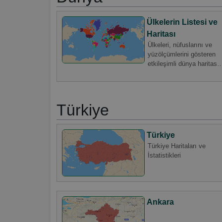
Ülkelerin Listesi ve
Haritası
Ülkeleri, nüfuslarını ve
yüzölçümlerini gösteren
etkileşimli dünya haritasın
keşfedin. Her ülke
hakkında detaylı bilgi
edinin ve verileri görsel
olarak inceleyin. Coğrafya
Türkiye
meraklıları, gezginler ve
bilgiye susamış olanlar
için mükemmel
Türkiye
Türkiye Haritaları ve
İstatistikleri
Ankara