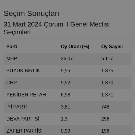
Seçim Sonuçları
31 Mart 2024 Çorum İl Genel Meclisi
Seçimleri
Parti
Oy Oranı (%)
Oy Sayısı
MHP
26,07
5.117
BÜYÜK BİRLİK
9,55
1.875
CHP
9,52
1.870
YENİDEN REFAH
6,98
1.371
İYİ PARTİ
3,81
748
DEVA PARTİSİ
1,3
256
ZAFER PARTİSİ
0,99
196