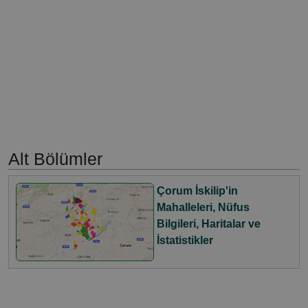
Alt Bölümler
Çorum İskilip'in
Mahalleleri, Nüfus
Bilgileri, Haritalar ve
İstatistikler