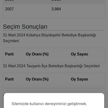
2007
3.984
Seçim Sonuçları
31 Mart 2024 Kütahya Büyükşehir Belediye Başkanlığı
Seçimleri
Parti
Oy Oranı (%)
Oy Sayısı
31 Mart 2024 Tavşanlı İlçe Belediye Başkanlığı Seçimleri
Parti
Oy Oranı (%)
Oy Sayısı
Yorumlar
Sitemizde kullanıcı deneyiminizi geliştirmek,