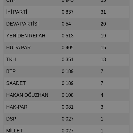
CHP
0,945
35
İYİ PARTİ
0,837
31
DEVA PARTİSİ
0,54
20
YENİDEN REFAH
0,513
19
HÜDA PAR
0,405
15
TKH
0,351
13
BTP
0,189
7
SAADET
0,189
7
HAKAN OĞUZHAN
0,108
4
HAK-PAR
0,081
3
DSP
0,027
1
MİLLET
0,027
1