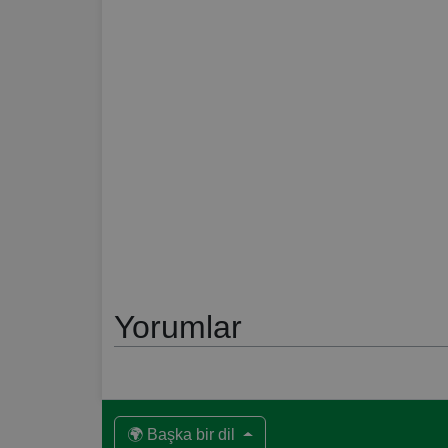
Yorumlar
🌍 Başka bir dil