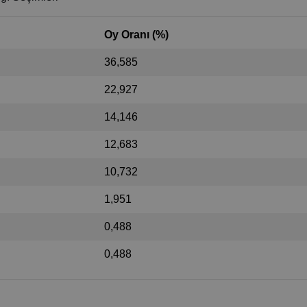
Oy Oranı (%)
36,585
22,927
14,146
12,683
10,732
1,951
0,488
0,488