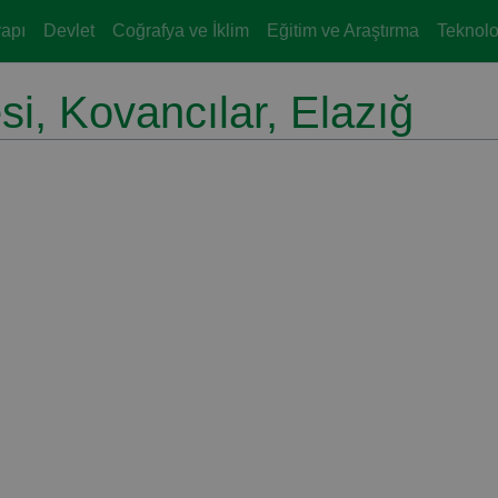
yapı
Devlet
Coğrafya ve İklim
Eğitim ve Araştırma
Teknoloj
si, Kovancılar, Elazığ