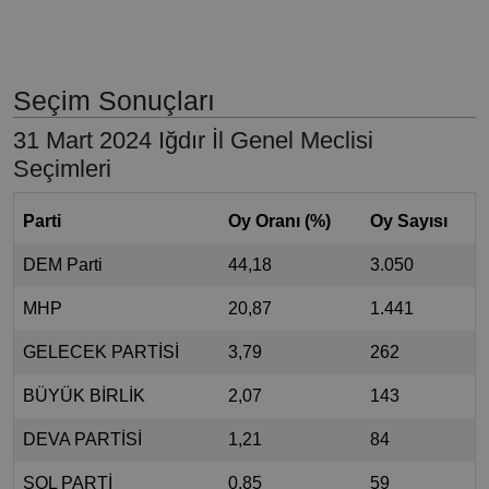
Seçim Sonuçları
31 Mart 2024 Iğdır İl Genel Meclisi
Seçimleri
Parti
Oy Oranı (%)
Oy Sayısı
DEM Parti
44,18
3.050
MHP
20,87
1.441
GELECEK PARTİSİ
3,79
262
BÜYÜK BİRLİK
2,07
143
DEVA PARTİSİ
1,21
84
SOL PARTİ
0,85
59