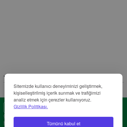
Yorumlar
Sitemizde kullanıcı deneyiminizi geliştirmek,
kişiselleştirilmiş içerik sunmak ve trafiğimizi
analiz etmek için çerezler kullanıyoruz.
Gizlilik Politikası.
🌍 Başka bir dil
Gizlilik Politikası
Tümünü kabul et
Hizmet Şartları