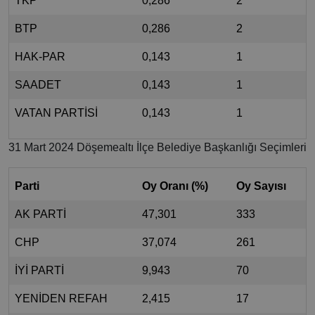
TKP
0,286
2
BTP
0,286
2
HAK-PAR
0,143
1
SAADET
0,143
1
VATAN PARTİSİ
0,143
1
31 Mart 2024 Döşemealtı İlçe Belediye Başkanlığı Seçimleri
Parti
Oy Oranı (%)
Oy Sayısı
AK PARTİ
47,301
333
CHP
37,074
261
İYİ PARTİ
9,943
70
YENİDEN REFAH
2,415
17