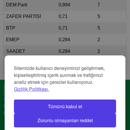
DEM Parti
0,994
7
ZAFER PARTİSİ
0,71
5
BTP
0,71
5
EMEP
0,284
2
SAADET
0,284
2
VATAN PARTİSİ
0,284
2
Sitemizde kullanıcı deneyiminizi geliştirmek,
kişiselleştirilmiş içerik sunmak ve trafiğimizi
analiz etmek için çerezler kullanıyoruz.
Gizlilik Politikası.
🌍 Başka bir dil
Gizlilik Politikası
Tümünü kabul et
Hizmet Şartları
Künye
Zorunlu olmayanları reddet
© 2018-2026 AtlasBig.com