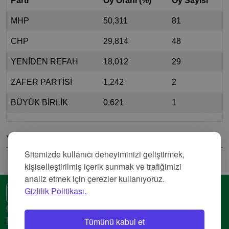
Parti
Oy Oranı (%)
Oy Sayısı
MHP
50,311
81
CHP
29,814
48
YENİDEN REFAH
18,012
29
ZAFER PARTİSİ
1,242
2
BÜYÜK BİRLİK
0,621
1
Yorumlar
Sitemizde kullanıcı deneyiminizi geliştirmek,
kişiselleştirilmiş içerik sunmak ve trafiğimizi
analiz etmek için çerezler kullanıyoruz.
Gizlilik Politikası.
🌍 Başka bir dil
Gizlilik Politikası
Tümünü kabul et
Hizmet Şartları