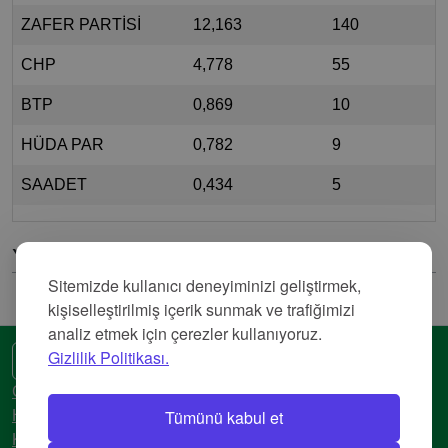
ZAFER PARTİSİ
12,163
140
CHP
4,778
55
BTP
0,869
10
HÜDA PAR
0,782
9
SAADET
0,434
5
Yorumlar
Sitemizde kullanıcı deneyiminizi geliştirmek,
kişiselleştirilmiş içerik sunmak ve trafiğimizi
analiz etmek için çerezler kullanıyoruz.
Gizlilik Politikası.
🌍 Başka bir dil
Gizlilik Politikası
Tümünü kabul et
Hizmet Şartları
Künye