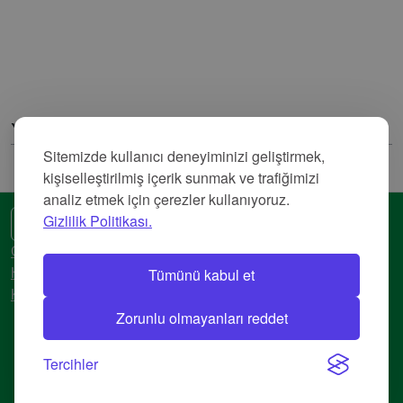
Yorumlar
Sitemizde kullanıcı deneyiminizi geliştirmek,
kişiselleştirilmiş içerik sunmak ve trafiğimizi
analiz etmek için çerezler kullanıyoruz.
Gizlilik Politikası.
🌍 Başka bir dil
Gizlilik Politikası
Tümünü kabul et
Hizmet Şartları
Künye
Zorunlu olmayanları reddet
© 2018-2026 AtlasBig.com
Tercihler