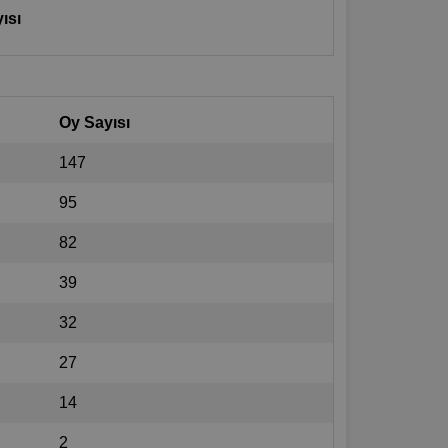
ısı
Oy Sayısı
147
95
82
39
32
27
14
2