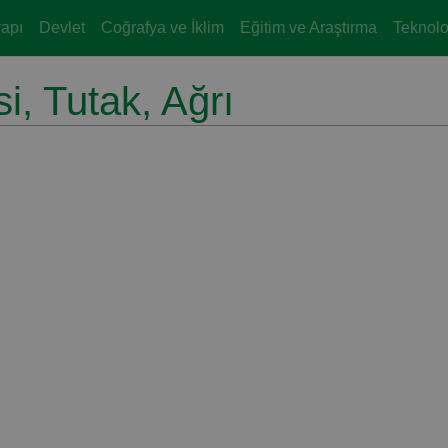
yapı
Devlet
Coğrafya ve İklim
Eğitim ve Araştırma
Teknoloj
i, Tutak, Ağrı