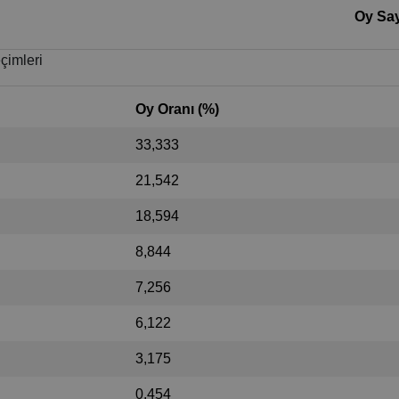
Oy Say
çimleri
Oy Oranı (%)
33,333
21,542
18,594
8,844
7,256
6,122
3,175
0,454