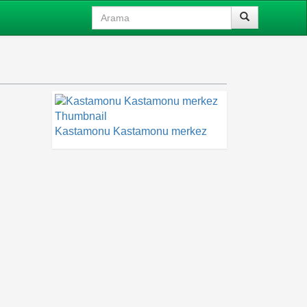
Kastamonu Kastamonu merkez