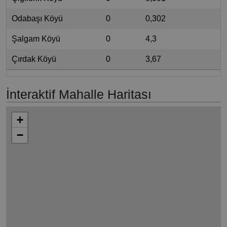
Odabaşı Köyü
0
0,302
Şalgam Köyü
0
4,3
Çırdak Köyü
0
3,67
İnteraktif Mahalle Haritası
+
−