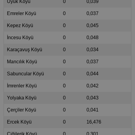
Üyük Köyü
0
0,039
Emreler Köyü
0
0,037
Kepez Köyü
0
0,045
İncesu Köyü
0
0,048
Karaçavuş Köyü
0
0,034
Mancılık Köyü
0
0,037
Sabuncular Köyü
0
0,044
İmrenler Köyü
0
0,042
Yolyaka Köyü
0
0,043
Çerçiler Köyü
0
0,041
Ercek Köyü
0
16,476
Çiğilerik Köyü
0
0,301