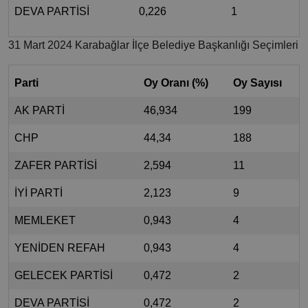
DEVA PARTİSİ
0,226
1
31 Mart 2024 Karabağlar İlçe Belediye Başkanlığı Seçimleri
Parti
Oy Oranı (%)
Oy Sayısı
AK PARTİ
46,934
199
CHP
44,34
188
ZAFER PARTİSİ
2,594
11
İYİ PARTİ
2,123
9
MEMLEKET
0,943
4
YENİDEN REFAH
0,943
4
GELECEK PARTİSİ
0,472
2
DEVA PARTİSİ
0,472
2