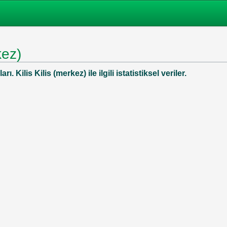
kez)
rı. Kilis Kilis (merkez) ile ilgili istatistiksel veriler.