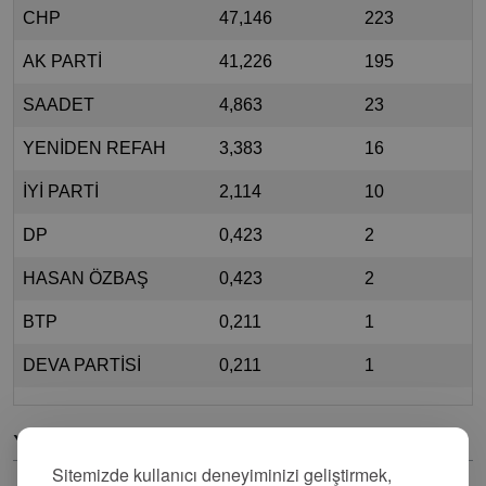
CHP
47,146
223
AK PARTİ
41,226
195
SAADET
4,863
23
YENİDEN REFAH
3,383
16
İYİ PARTİ
2,114
10
DP
0,423
2
HASAN ÖZBAŞ
0,423
2
BTP
0,211
1
DEVA PARTİSİ
0,211
1
Yorumlar
Sitemizde kullanıcı deneyiminizi geliştirmek,