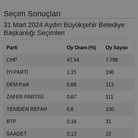
Seçim Sonuçları
31 Mart 2024 Aydın Büyükşehir Belediye
Başkanlığı Seçimleri
Parti
Oy Oranı (%)
Oy Sayısı
CHP
47,54
7.798
İYİ PARTİ
1,15
190
DEM Parti
0,68
113
ZAFER PARTİSİ
0,67
111
YENİDEN REFAH
0,6
100
BTP
0,18
31
SAADET
0,13
22