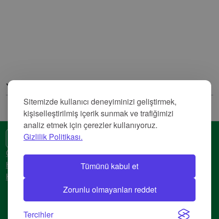
Yorumlar
Sitemizde kullanıcı deneyiminizi geliştirmek,
kişiselleştirilmiş içerik sunmak ve trafiğimizi
analiz etmek için çerezler kullanıyoruz.
Gizlilik Politikası.
🌍 Başka bir dil
Gizlilik Politikası
Tümünü kabul et
Hizmet Şartları
Künye
Zorunlu olmayanları reddet
© 2018-2026 AtlasBig.com
Tercihler