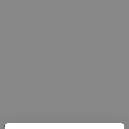
Yorumlar