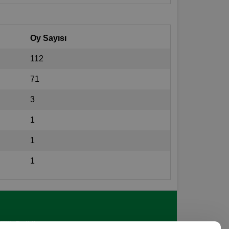
Oy Sayısı
112
71
3
1
1
1
lilik Politikası