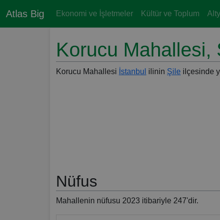
Atlas Big
Ekonomi ve İşletmeler
Kültür ve Toplum
Alt
Korucu Mahallesi, Ş
Korucu Mahallesi
İstanbul
ilinin
Şile
ilçesinde y
Nüfus
Mahallenin nüfusu 2023 itibariyle 247'dir.