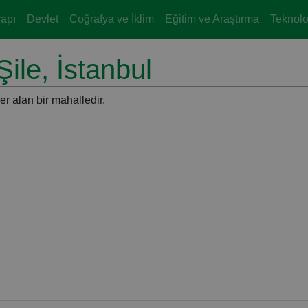
yapı
Devlet
Coğrafya ve İklim
Eğitim ve Araştırma
Teknoloj
ile, İstanbul
er alan bir mahalledir.