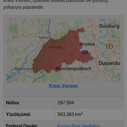
Kreis Viersen, özellikle bisiklet parkurları ve yürüyüş
yollarıyla popülerdir.
Kreis Viersen
Nüfus
297.504
2
Yüzölçümü
563,383 km
Federal Devlet
Kuzey Ren-Vestfalya