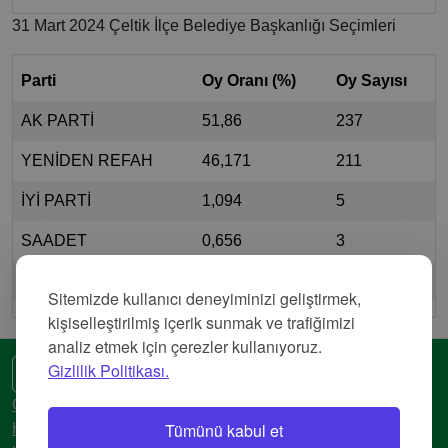
31 Mart 2024 Çeltik İlçe Belediye Başkanlığı Seçimleri
Parti
Oy Oranı (%)
Oy Sayısı
AK PARTİ
51,86
237
YENİDEN REFAH
46,171
211
İYİ PARTİ
1,094
5
SAADET
0,656
3
ZAFER PARTİSİ
0,219
1
Sitemizde kullanıcı deneyiminizi geliştirmek,
kişiselleştirilmiş içerik sunmak ve trafiğimizi
analiz etmek için çerezler kullanıyoruz.
Gizlilik Politikası.
🌍 Başka bir dil
Gizlilik Politikası
Tümünü kabul et
Hizmet Şartları