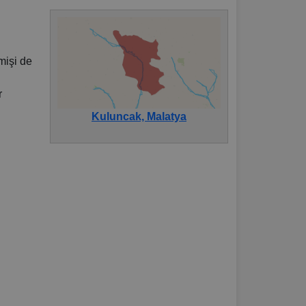
çmişi de
r
Kuluncak, Malatya