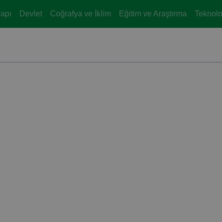
yapı
Devlet
Coğrafya ve İklim
Eğitim ve Araştırma
Teknoloj