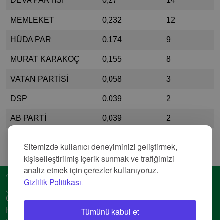
DEVA PARTİSİ
0,27
14
MEMLEKET
0,232
12
HÜDA PAR
0,174
9
MURAT KARAKOÇ
0,155
8
VATAN PARTİSİ
0,058
3
DSP
0,039
2
AB PARTİ
0,039
2
MİLLET
0,039
2
Sitemizde kullanıcı deneyiminizi geliştirmek,
kişiselleştirilmiş içerik sunmak ve trafiğimizi
analiz etmek için çerezler kullanıyoruz.
Gizlilik Politikası.
🌍 Başka bir dil
Gizlilik Politikası
Tümünü kabul et
Hizmet Şartları