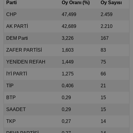
Parti
Oy Oranı (%)
Oy Sayısı
CHP
47,499
2.459
AK PARTİ
42,689
2.210
DEM Parti
3,226
167
ZAFER PARTİSİ
1,603
83
YENİDEN REFAH
1,449
75
İYİ PARTİ
1,275
66
TİP
0,406
21
BTP
0,29
15
SAADET
0,29
15
TKP
0,27
14