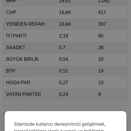
MHP
29,81
1.092
CHP
16,84
617
YENİDEN REFAH
10,84
397
İYİ PARTİ
2,18
80
SAADET
0,7
26
BÜYÜK BİRLİK
0,54
20
BTP
0,51
19
HÜDA PAR
0,27
10
VATAN PARTİSİ
0,24
9
Yorumlar
Sitemizde kullanıcı deneyiminizi geliştirmek,
kişiselleştirilmiş içerik sunmak ve trafiğimizi