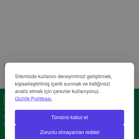
Yorumlar
Sitemizde kullanıcı deneyiminizi geliştirmek,
kişiselleştirilmiş içerik sunmak ve trafiğimizi
analiz etmek için çerezler kullanıyoruz.
Gizlilik Politikası.
🌍 Başka bir dil
Gizlilik Politikası
Tümünü kabul et
Hizmet Şartları
Künye
Zorunlu olmayanları reddet
© 2018-2026 AtlasBig.com