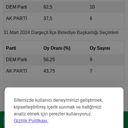
DEM Parti
62,5
10
AK PARTİ
37,5
6
31 Mart 2024 Dargeçit İlçe Belediye Başkanlığı Seçimleri
Parti
Oy Oranı (%)
Oy Sayısı
DEM Parti
56,25
9
AK PARTİ
43,75
7
Yorumlar
Sitemizde kullanıcı deneyiminizi geliştirmek,
kişiselleştirilmiş içerik sunmak ve trafiğimizi
analiz etmek için çerezler kullanıyoruz.
Gizlilik Politikası.
🌍 Başka bir dil